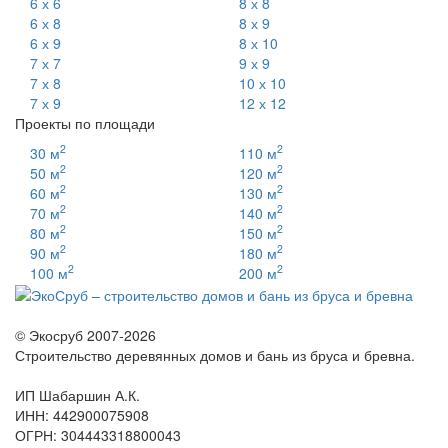
6 х 6
8 х 8
6 х 8
8 х 9
6 х 9
8 х 10
7 х 7
9 х 9
7 х 8
10 х 10
7 х 9
12 х 12
Проекты по площади
2
2
30 м
110 м
2
2
50 м
120 м
2
2
60 м
130 м
2
2
70 м
140 м
2
2
80 м
150 м
2
2
90 м
180 м
2
2
100 м
200 м
© Экосруб 2007-
2026
Строительство деревянных домов и бань из бруса и бревна.
ИП Шабаршин А.К.
ИНН: 442900075908
ОГРН: 304443318800043