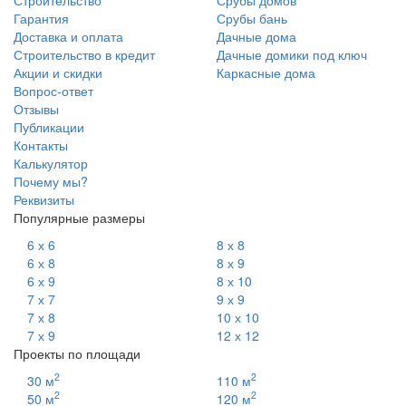
Гарантия
Срубы бань
Доставка и оплата
Дачные дома
Строительство в кредит
Дачные домики под ключ
Акции и скидки
Каркасные дома
Вопрос-ответ
Отзывы
Публикации
Контакты
Калькулятор
Почему мы?
Реквизиты
Популярные размеры
6 х 6
8 х 8
6 х 8
8 х 9
6 х 9
8 х 10
7 х 7
9 х 9
7 х 8
10 х 10
7 х 9
12 х 12
Проекты по площади
2
2
30 м
110 м
2
2
50 м
120 м