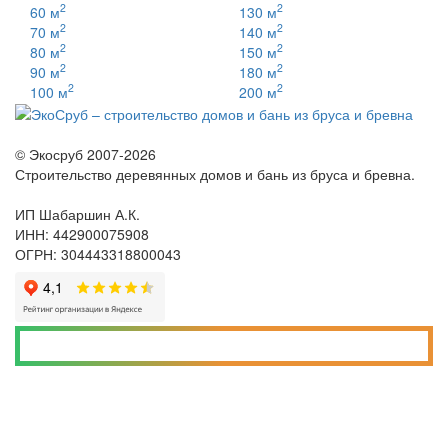
2
2
60 м
130 м
2
2
70 м
140 м
2
2
80 м
150 м
2
2
90 м
180 м
2
2
100 м
200 м
© Экосруб 2007-
2026
Строительство деревянных домов и бань из бруса и бревна.
ИП Шабаршин А.К.
ИНН: 442900075908
ОГРН: 304443318800043
Скачать пример договора