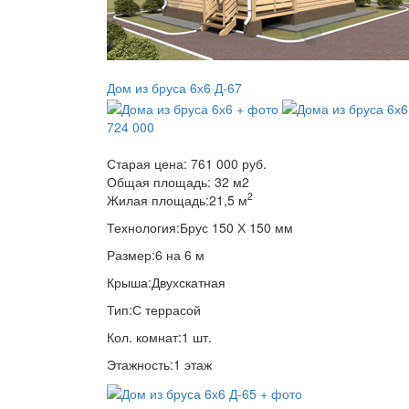
Дом из бруса 6х6 Д-67
724 000
Старая цена:
761 000 руб.
Общая площадь:
32
м
2
2
Жилая площадь:
21,5 м
Технология:
Брус 150 Х 150 мм
Размер:
6 на 6 м
Крыша:
Двухскатная
Тип:
С террасой
Кол. комнат:
1 шт.
Этажность:
1 этаж