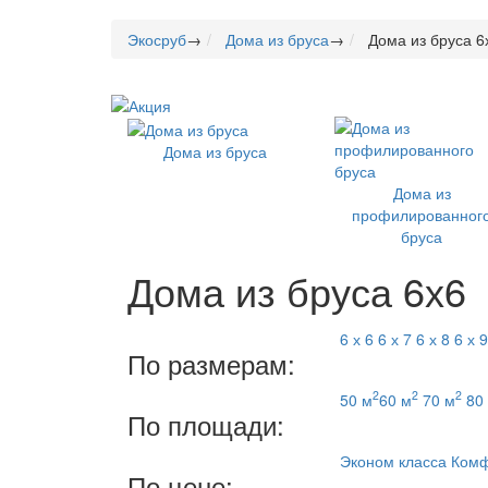
Экосруб
→
Дома из бруса
→
Дома из бруса 6
Дома из бруса
Дома из
профилированног
бруса
Дома из бруса 6х6
6 х 6
6 х 7
6 х 8
6 х 9
По размерам:
2
2
2
50 м
60 м
70 м
80
По площади:
Эконом класса
Ком
По цене: