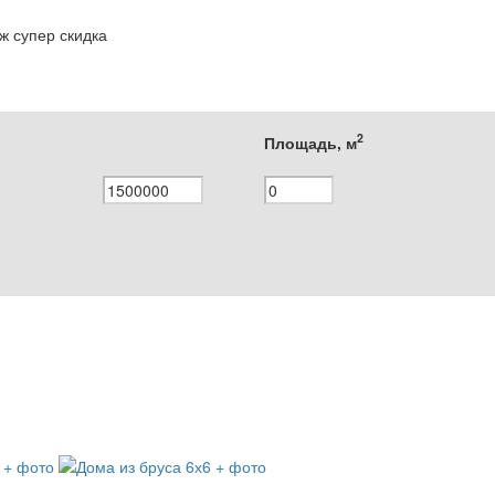
аж
супер скидка
2
Площадь, м