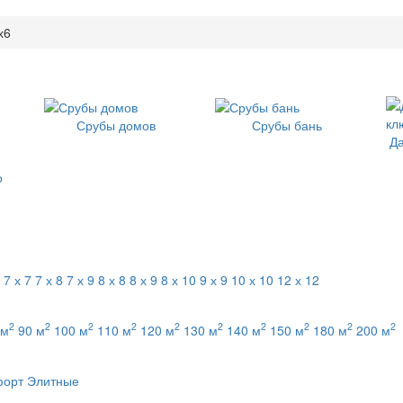
х6
Срубы домов
Срубы бань
Д
о
7 х 7
7 х 8
7 х 9
8 х 8
8 х 9
8 х 10
9 х 9
10 х 10
12 х 12
2
2
2
2
2
2
2
2
2
2
 м
90 м
100 м
110 м
120 м
130 м
140 м
150 м
180 м
200 м
форт
Элитные