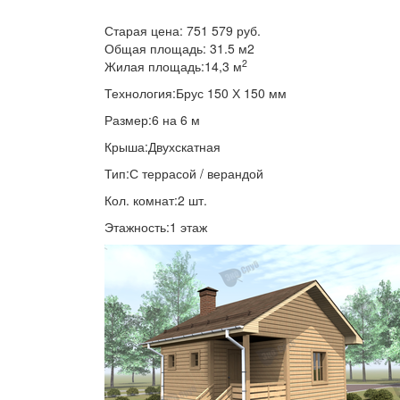
Старая цена:
751 579 руб.
Общая площадь:
31.5
м
2
2
Жилая площадь:
14,3 м
Технология:
Брус 150 Х 150 мм
Размер:
6 на 6 м
Крыша:
Двухскатная
Тип:
С террасой / верандой
Кол. комнат:
2 шт.
Этажность:
1 этаж