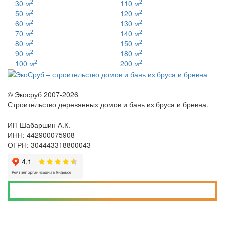
2
2
30 м
110 м
2
2
50 м
120 м
2
2
60 м
130 м
2
2
70 м
140 м
2
2
80 м
150 м
2
2
90 м
180 м
2
2
100 м
200 м
© Экосруб 2007-
2026
Строительство деревянных домов и бань из бруса и бревна.
ИП Шабаршин А.К.
ИНН: 442900075908
ОГРН: 304443318800043
Скачать пример договора