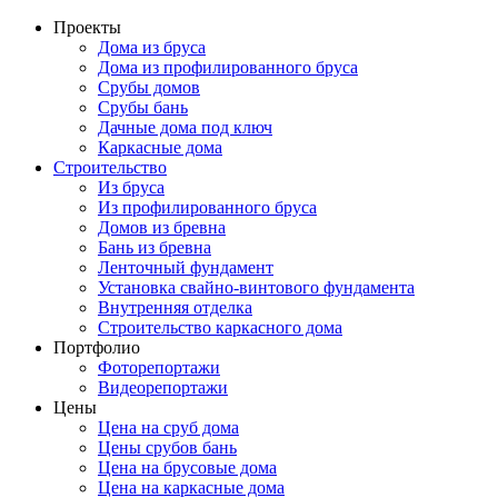
Проекты
Дома из бруса
Дома из профилированного бруса
Срубы домов
Срубы бань
Дачные дома под ключ
Каркасные дома
Строительство
Из бруса
Из профилированного бруса
Домов из бревна
Бань из бревна
Ленточный фундамент
Установка свайно-винтового фундамента
Внутренняя отделка
Строительство каркасного дома
Портфолио
Фоторепортажи
Видеорепортажи
Цены
Цена на cруб дома
Цены срубов бань
Цена на брусовые дома
Цена на каркасные дома