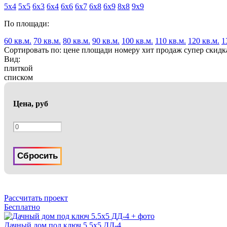
5х4
5х5
6х3
6х4
6х6
6х7
6х8
6х9
8х8
9х9
По площади:
60 кв.м.
70 кв.м.
80 кв.м.
90 кв.м.
100 кв.м.
110 кв.м.
120 кв.м.
1
Сортировать по:
цене
площади
номеру
хит продаж
супер скидк
Вид:
плиткой
списком
Цена, руб
Сбросить
Рассчитать проект
Бесплатно
Дачный дом под ключ 5.5x5 ДД-4