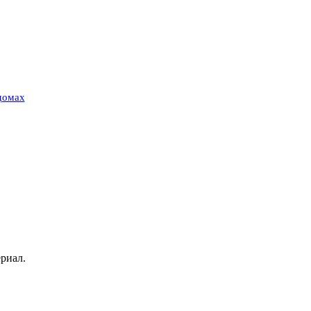
домах
риал.