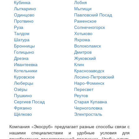
Кубинка
Лобня
Лыткарино
Мытищи
Одинцово
Павловский Посад
Протвино
Раменское
Руза
Солнечногорск
Талдом
Хотьково
Шатура
Яхрома
Бронницы
Волоколамск
Голицыно
Дмитров
Дрезна
Жуковский
Ивантеевка
Клин
Котельники
Краснозаводск
Куровское
Лосино-Петровский
Люберцы
Наро-Фоминск
Озёры
Пересвет
Пушкино
Реутов
Сергиев Посад
Старая Купавна
Фрязино
Черноголовка
Щёлково
Электросталь
Компания «Экосруб» предлагает разные способы связи с
нашими специалистами и удобные условия для
приобретения представленной продукции. Чтобы купить