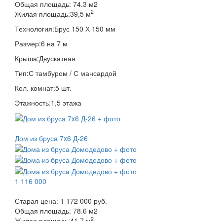
Общая площадь:
74.3
м
2
2
Жилая площадь:
39,5 м
Технология:
Брус 150 Х 150 мм
Размер:
6 на 7 м
Крыша:
Двускатная
Тип:
С тамбуром / С мансардой
Кол. комнат:
5 шт.
Этажность:
1,5 этажа
Дом из бруса 7x6 Д-26
1 116 000
Старая цена:
1 172 000 руб.
Общая площадь:
78.6
м
2
2
Жилая площадь:
41,7 м