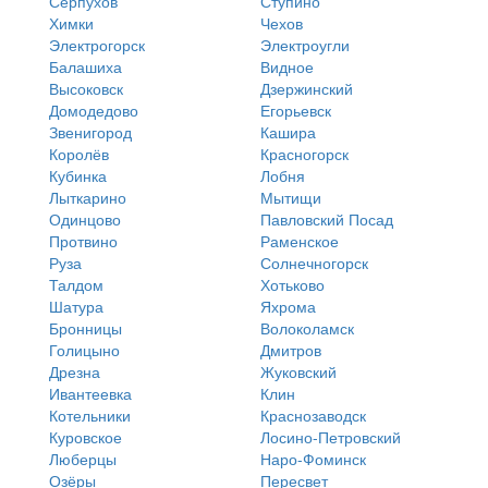
Серпухов
Ступино
Химки
Чехов
Электрогорск
Электроугли
Балашиха
Видное
Высоковск
Дзержинский
Домодедово
Егорьевск
Звенигород
Кашира
Королёв
Красногорск
Кубинка
Лобня
Лыткарино
Мытищи
Одинцово
Павловский Посад
Протвино
Раменское
Руза
Солнечногорск
Талдом
Хотьково
Шатура
Яхрома
Бронницы
Волоколамск
Голицыно
Дмитров
Дрезна
Жуковский
Ивантеевка
Клин
Котельники
Краснозаводск
Куровское
Лосино-Петровский
Люберцы
Наро-Фоминск
Озёры
Пересвет