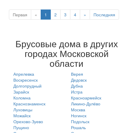
Первая
«
1
2
3
4
»
Последняя
Брусовые дома в других
городах Московской
области
Апрелевка
Верея
Воскресенск
Дедовск
Долгопрудный
Дубна
Зарайск
Истра
Коломна
Красноармейск
Краснознаменск
Ликино-Дулёво
Луховицы
Москва
Можайск
Ногинск
Орехово-Зуево
Подольск
Пущино
Рошаль