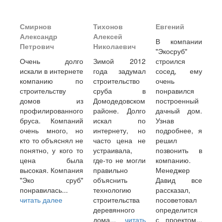
Смирнов
Тихонов
Евгений
Александр
Алексей
В компании
Петрович
Николаевич
"Экосруб"
Очень долго
Зимой 2012
строился
искали в интернете
года задумал
сосед, ему
компанию по
строительство
очень
строительству
сруба в
понравился
домов из
Домодедовском
построенный
профилированного
районе. Долго
дачный дом.
бруса. Компаний
искал по
Узнав
очень много, но
интернету, но
подробнее, я
кто то объяснял не
часто цена не
решил
понятно, у кого то
устраивала,
позвонить в
цена была
где-то не могли
компанию.
высокая. Компания
правильно
Менеджер
"Эко сруб"
объяснить
Давид все
понравилась...
технологию
рассказал,
читать далее
строительства
посоветовал
деревянного
определится
дома...
читать
с проектом...