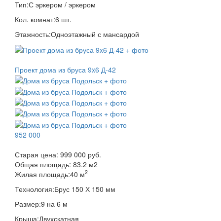
Тип:
С эркером / эркером
Кол. комнат:
6 шт.
Этажность:
Одноэтажный с мансардой
Проект дома из бруса 9x6 Д-42
952 000
Старая цена:
999 000 руб.
Общая площадь:
83.2
м
2
2
Жилая площадь:
40 м
Технология:
Брус 150 Х 150 мм
Размер:
9 на 6 м
Крыша:
Двухскатная