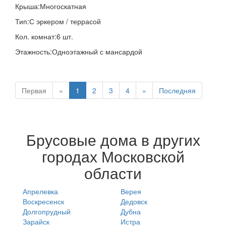
Крыша:
Многоскатная
Тип:
С эркером / террасой
Кол. комнат:
6 шт.
Этажность:
Одноэтажный с мансардой
Первая
«
1
2
3
4
»
Последняя
Брусовые дома в других
городах Московской
области
Апрелевка
Верея
Воскресенск
Дедовск
Долгопрудный
Дубна
Зарайск
Истра