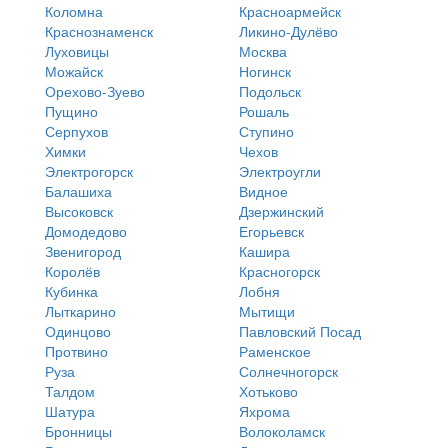
Коломна
Красноармейск
Краснознаменск
Ликино-Дулёво
Луховицы
Москва
Можайск
Ногинск
Орехово-Зуево
Подольск
Пущино
Рошаль
Серпухов
Ступино
Химки
Чехов
Электрогорск
Электроугли
Балашиха
Видное
Высоковск
Дзержинский
Домодедово
Егорьевск
Звенигород
Кашира
Королёв
Красногорск
Кубинка
Лобня
Лыткарино
Мытищи
Одинцово
Павловский Посад
Протвино
Раменское
Руза
Солнечногорск
Талдом
Хотьково
Шатура
Яхрома
Бронницы
Волоколамск