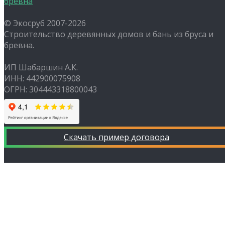
© Экосруб 2007-
2026
Строительство деревянных домов и бань из бруса и
бревна.
ИП Шабаршин А.К.
ИНН: 442900075908
ОГРН: 304443318800043
Скачать пример договора