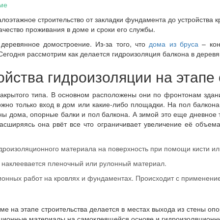
ме
этажное строительство от закладки фундамента до устройства кр
качество проживания в доме и сроки его службы.
еревянное домостроение. Из-за того, что
дома из бруса
– кон
Сегодня рассмотрим как делается гидроизоляция балкона в дерев
йства гидроизоляции на этапе
закрытого типа. В основном расположены они по фронтонам здани
ожно только вход в дом или какие-либо площадки. На пол балко
ены дома, опорные балки и пол балкона. А зимой это еще дневное
асширяясь она рвёт все что ограничивает увеличение её объема
дроизоляционного материала на поверхность при помощи кисти ил
ь наклеевается пленочный или рулонный материал.
онных работ на кровлях и фундаментах. Происходит с применение
е на этапе строительства делается в местах выхода из стены опо
яционные материалы на самоклеящейся основе и гидроизоляционны