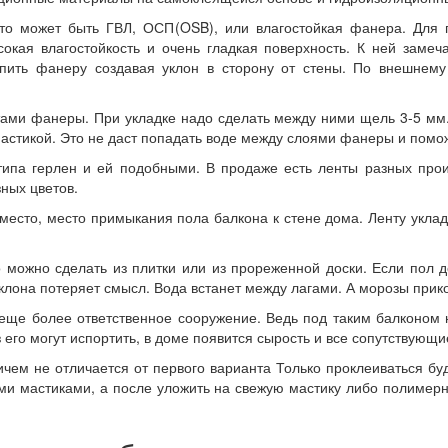
Это может быть ГВЛ, ОСП(OSB), или влагостойкая фанера. Для 
кая влагостойкость и очень гладкая поверхность. К ней заме
пить фанеру создавая уклон в сторону от стены. По внешнем
тами фанеры. При укладке надо сделать между ними щель 3-5 мм.
мастикой. Это не даст попадать воде между слоями фанеры и помо
типа герлен и ей подобными. В продаже есть ленты разных про
ных цветов.
место, место примыкания пола балкона к стене дома. Ленту уклады
 можно сделать из плитки или из прореженной доски. Если пол д
 уклона потеряет смысл. Вода встанет между лагами. А морозы при
еще более ответственное сооружение. Ведь под таким балконом 
 его могут испортить, в доме появится сырость и все сопутствующи
чем не отличается от первого варианта Только проклеиваться бу
ми мастиками, а после уложить на свежую мастику либо полиме