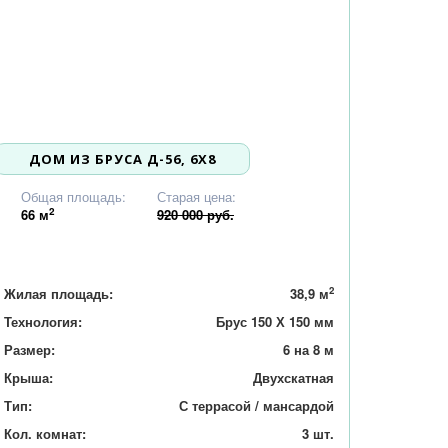
ДОМ ИЗ БРУСА Д-56, 6Х8
875 000
Общая площадь:
Старая цена:
2
66
м
920 000 руб.
2
Жилая площадь:
38,9 м
Технология:
Брус 150 Х 150 мм
Размер:
6 на 8 м
Крыша:
Двухскатная
Тип:
С террасой / мансардой
Кол. комнат:
3 шт.