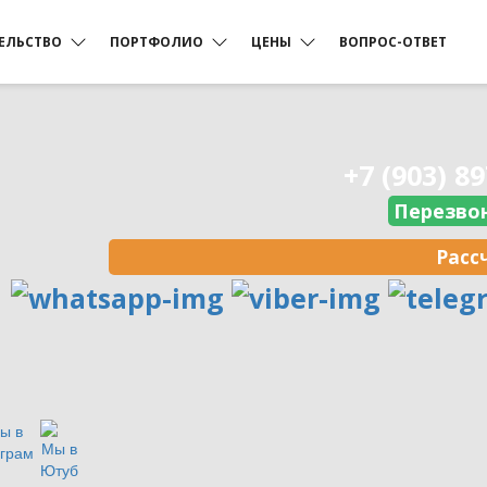
ЕЛЬСТВО
ПОРТФОЛИО
ЦЕНЫ
ВОПРОС-ОТВЕТ
Дома из профилированного
Фоторепортажи
Из профилированного бруса
Цена на cруб дома
бруса
+7 (903) 8
з бревна
Срубы бань
Видеорепортажи
Бань из бревна
Цена на брусовые дома
Перезво
Расс
Установка свайно-винтового
Цена на ленточный
ый фундамент
Каркасные дома
фундамента
фундамент
Строительство каркасного
няя отделка
дома