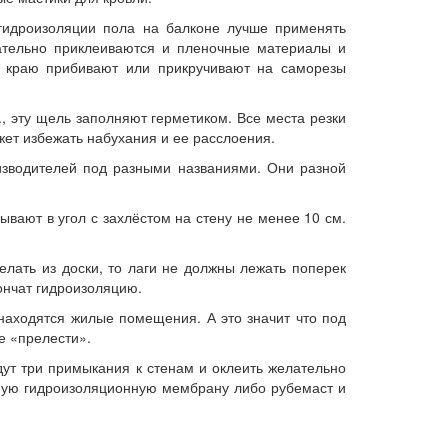
гидроизоляции пола на балконе лучше применять
чательно приклеиваются и пленочные материалы и
у краю прибивают или прикручивают на саморезы
, эту щель заполняют герметиком. Все места резки
жет избежать набухания и ее расслоения.
изводителей под разными названиями. Они разной
вают в угол с захлёстом на стену не менее 10 см.
елать из доски, то лаги не должны лежать поперек
кончат гидроизоляцию.
находятся жилые помещения. А это значит что под
е «прелести».
дут три примыкания к стенам и оклеить желательно
рную гидроизоляционную мембрану либо рубемаст и