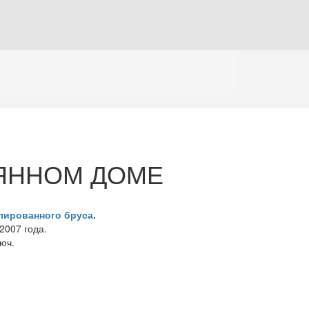
Вакансии
Бригады строителей
Реквизиты
ВЯННОМ ДОМЕ
лированного бруса
.
2007 года.
юч.