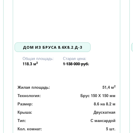
ДОМ ИЗ БРУСА 8.6Х8.2 Д-3
1 083 000
Общая площадь:
Старая цена:
2
118.3
м
1 138 000 руб.
2
Жилая площадь:
51,4 м
Технология:
Брус 150 Х 150 мм
Размер:
8.6 на 8.2 м
Крыша:
Двускатная
Тип:
С мансардой
Кол. комнат:
5 шт.