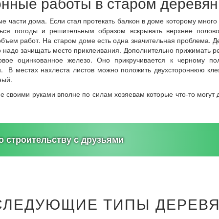
нные работы в старом деревя
е части дома. Если стал протекать балкон в доме которому много
ься погоды и решительным образом вскрывать верхнее половое
объем работ. На старом доме есть одна значительная проблема. Де
то надо зачищать место приклеивания. Дополнительно прижимать р
товое оцинкованное железо. Оно прикручивается к черному п
. В местах нахлеста листов можно положить двухстороннюю клея
ный.
 своими руками вполне по силам хозяевам которые что-то могут 
 строительству с друзьями
СЛЕДУЮЩИЕ ТИПЫ ДЕРЕВ