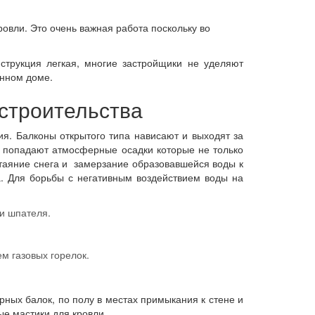
овли. Это очень важная работа поскольку во
струкция легкая, многие застройщики не уделяют
янном доме.
 строительства
я. Балконы открытого типа нависают и выходят за
на попадают атмосферные осадки которые не только
 таяние снега и замерзание образовавшейся воды к
. Для борьбы с негативным воздействием воды на
и шпателя.
м газовых горелок.
рных балок, по полу в местах примыкания к стене и
е мастики для кровли.