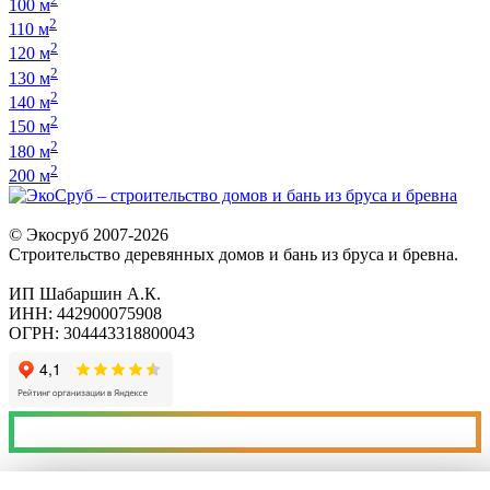
100 м
2
110 м
2
120 м
2
130 м
2
140 м
2
150 м
2
180 м
2
200 м
© Экосруб 2007-
2026
Строительство деревянных домов и бань из бруса и бревна.
ИП Шабаршин А.К.
ИНН: 442900075908
ОГРН: 304443318800043
Скачать пример договора