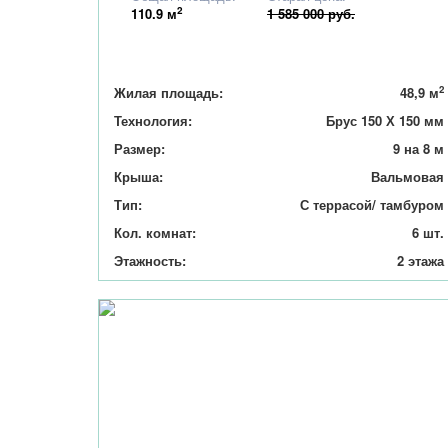
2
110.9
м
1 585 000 руб.
2
Жилая площадь:
48,9 м
Технология:
Брус 150 Х 150 мм
Размер:
9 на 8 м
Крыша:
Вальмовая
Тип:
С террасой/ тамбуром
Кол. комнат:
6 шт.
Этажность:
2 этажа