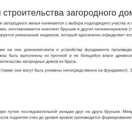
 строительства загородного до
ие загородного жилья начинается с выбора подходящего участка и 
ыми, изготавливается комплект брусьев и других пиломатериалов (
ркируется уникальным индексом, который однозначно определяет е
вки на нее домокомплекта и устройства фундамента производи
олжны быть выполнены из прочной и не боящейся влаги древес
оительства загородных домов из бруса.
г (также они могут быть уложены непосредственно на фундамент). 
дки путем последовательной укладки друг на друга брусьев. М
осле поднятия стен до уровня кровли производится формирование