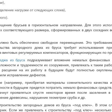
и),
еление нагрузки от следующих слоев),
ого).
ещение брусьев в горизонтальном направлении. Для этого испо
иях соответствующего размера, сформированных в двух соседних 
олжно быть обеспечено свободное перемещение. Это требование 
льства загородного дома из бруса требует использования при
в винтовых регулируемых компенсаторов, функционирующих по пр
еджа из бруса
подразумевает вложение немалых финансовых 
ложности и трудоемкости их сооружения, привлекать к таким раб
 расценки на их работу в будущем будут полностью окуплены
 или исправлении дефектов.
ве (например, приобретая материалы сомнительного качества 
тности в будущем придется потратить немало финансовых средств
ачнут проявляться спустя некоторое время после заселения в
иение древесины, нарушение геометрии сруба и др.
троительство загородных домов из бруса «под ключ». В этом сл
ик. Если же привлекать к строительству «под ключ» несколько