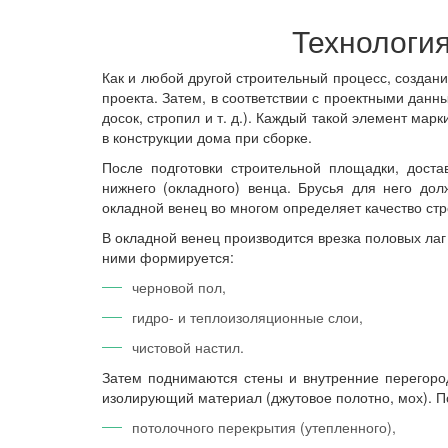
Технология
Как и любой другой строительный процесс, создан
проекта. Затем, в соответствии с проектными данн
досок, стропил и т. д.). Каждый такой элемент ма
в конструкции дома при сборке.
После подготовки строительной площадки, доста
нижнего (окладного) венца. Брусья для него д
окладной венец во многом определяет качество стр
В окладной венец производится врезка половых ла
ними формируется:
черновой пол,
гидро- и теплоизоляционные слои,
чистовой настил.
Затем поднимаются стены и внутренние перегоро
изолирующий материал (джутовое полотно, мох). П
потолочного перекрытия (утепленного),