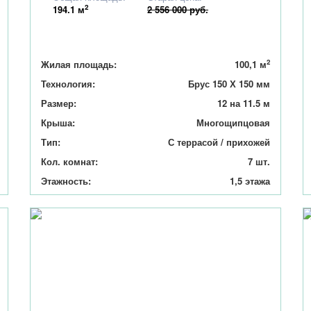
2
194.1
м
2 556 000 руб.
2
Жилая площадь:
100,1 м
Технология:
Брус 150 Х 150 мм
Размер:
12 на 11.5 м
Крыша:
Многощипцовая
Тип:
С террасой / прихожей
Кол. комнат:
7 шт.
Этажность:
1,5 этажа