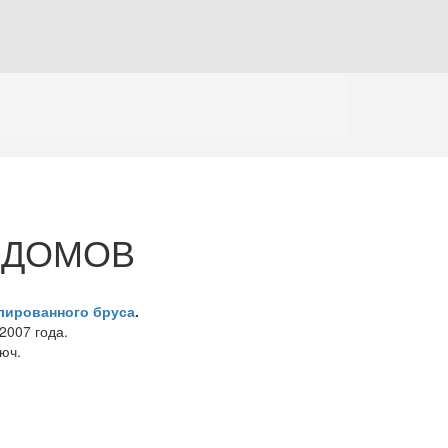
Вакансии
Бригады строителей
Реквизиты
 ДОМОВ
лированного бруса
.
2007 года.
юч.