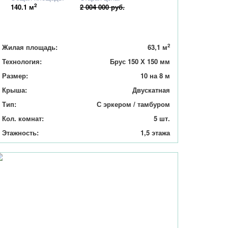
2
140.1
м
2 004 000 руб.
2
Жилая площадь:
63,1 м
Технология:
Брус 150 Х 150 мм
Размер:
10 на 8 м
Крыша:
Двускатная
Тип:
С эркером / тамбуром
Кол. комнат:
5 шт.
Этажность:
1,5 этажа