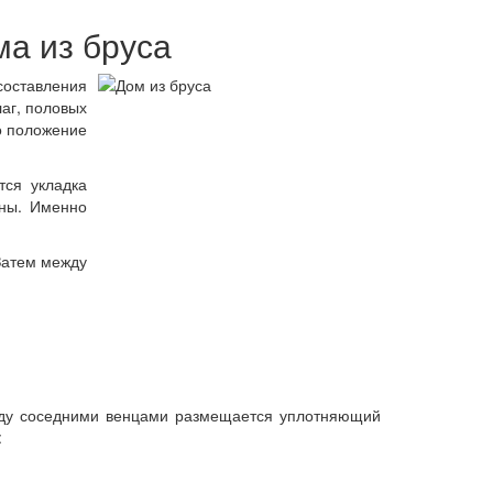
ма из бруса
составления
лаг, половых
го положение
тся укладка
ины. Именно
Затем между
ежду соседними венцами размещается уплотняющий
: