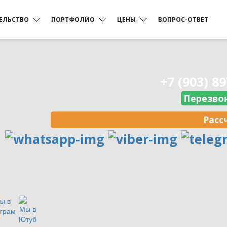
ЕЛЬСТВО
ПОРТФОЛИО
ЦЕНЫ
ВОПРОС-ОТВЕТ
Дома из профилированного
Фоторепортажи
Из профилированного бруса
Цена на cруб дома
бруса
+7 (903) 8
з бревна
Срубы бань
Видеорепортажи
Бань из бревна
Цена на брусовые дома
Перезво
Расс
Установка свайно-винтового
Цена на ленточный
ый фундамент
Каркасные дома
фундамента
фундамент
Строительство каркасного
няя отделка
дома