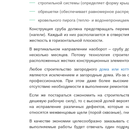
стропильной системы (определяет форму крыш
обрешетки (обеспечивает равномерное распред
кровельного пирога (тепло- и водонепроницаем
Конструкция сруба должна предотвращать перем
(нагели). Каждый из них располагается в отверст
жесткость в горизонтальной плоскости.
В вертикальном направлении наоборот – срубу д
несколько месяцев. Потому технология строите
расположенных жестких конструкционных элементо
Любое строительство загородного
дома или котт
являются исключением и загородные дома. Из-за с
профессионалов. При этом даже более высокие
отсутствию необходимости в выполнении ремонтов
Если же постараться сэкономить на строительст
дешевую рабочую силу), то с высокой долей вероя
на исправление различных дефектов, которые н
относятся межвенцовые щели (порой сквозные), гн
В качестве экономии целесообразно заказывать с
выполняемые работы будет отвечать один подрядч