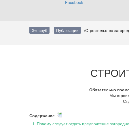
Экосруб
→
Публикации
→
Строительство загоро
СТРОИ
Обязательно посмо
Мы строим
Стр
Содержание
1
.
Почему следует отдать предпочтение загородно