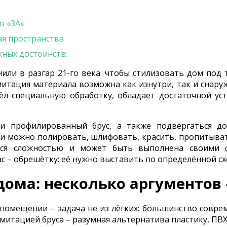
в «ЗА»
ая пространства
жных достоинств:
или в разгар 21-го века: чтобы стилизовать дом под
итация материала возможна как изнутри, так и снару
л специальную обработку, обладает достаточной ус
 профилированный брус, а также подвергаться до
ки можно полировать, шлифовать, красить, пропитыва
тся сложностью и может быть выполнена своими с
с – обрешётку: её нужно выставить по определённой сх
дома: несколько аргументов
помещении – задача не из лёгких: большинство совре
митацией бруса – разумная альтернатива пластику, ПВХ