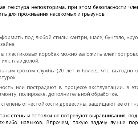
я текстура неповторима, при этом безопасности чле
ить для проживания насекомых и грызунов.
рмить под любой стиль: кантри, шале, бунгало, «русс
зайна.
 пластиковых коробах можно заложить электропровод
их с глаз долой.
ьным сроком службы (20 лет и более), что выгодно о
атурок.
ность или пострадают в процессе эксплуатации, в эт
емонту, полировке, дополнительной обработке.
степень огнестойкости древесины, защищают её от гни
ж: стены и потолки не потребуют выравнивания, подг
х-либо навыков. Впрочем, такую задачу лучше пор