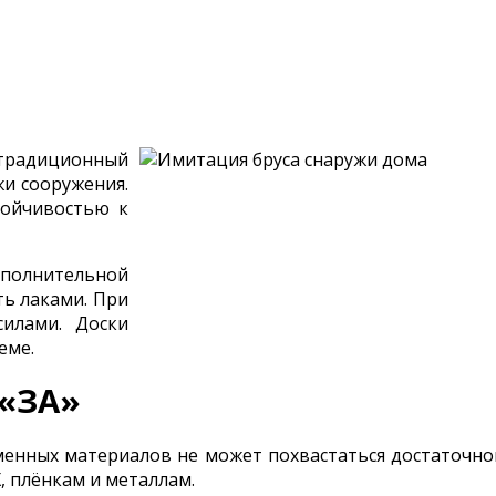
 традиционный
жи сооружения.
тойчивостью к
полнительной
ть лаками. При
илами. Доски
еме.
 «ЗА»
менных материалов не может похвастаться достаточно
, плёнкам и металлам.