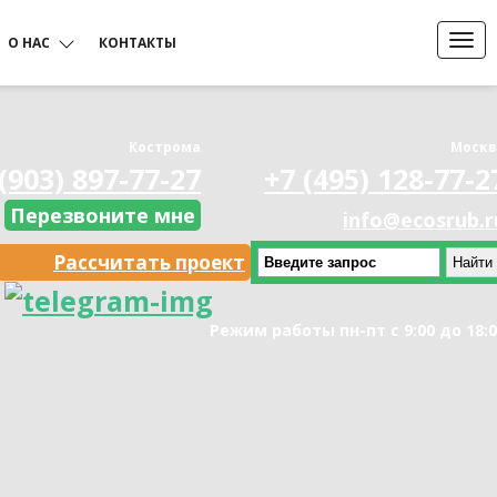
О НАС
КОНТАКТЫ
Акции и скидки
Цены срубов бань
Кострома
Москв
(903) 897-77-27
+7 (495) 128-77-2
Перезвоните мне
info@ecosrub.r
Гарантия
Цена на каркасные дома
Рассчитать проект
Режим работы пн-пт с 9:00 до 18:
Цены на свайно-винтовой
Доставка и оплата
фундамент
Строительство в кредит