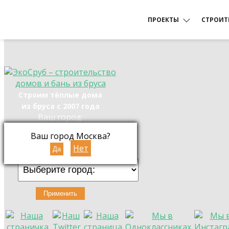
ПРОЕКТЫ
СТРОИТ
Дома из бруса
Из бруса
Строим тёплые дома
из бруса с 2007 года
Срубы домов
Домов и
Ваш город:
Ваш город Москва?
Выберите город
Нет
Да
Дачные дома под ключ
Ленточн
Применить
Внутрен