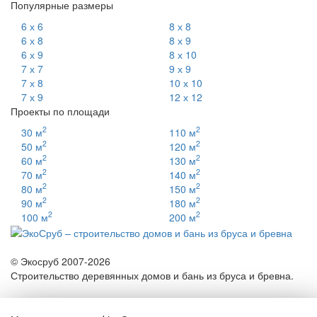
Популярные размеры
6 х 6
8 х 8
6 х 8
8 х 9
6 х 9
8 х 10
7 х 7
9 х 9
7 х 8
10 х 10
7 х 9
12 х 12
Проекты по площади
2
2
30 м
110 м
2
2
50 м
120 м
2
2
60 м
130 м
2
2
70 м
140 м
2
2
80 м
150 м
2
2
90 м
180 м
2
2
100 м
200 м
© Экосруб 2007-
2026
Строительство деревянных домов и бань из бруса и бревна.
ИП Шабаршин А.К.